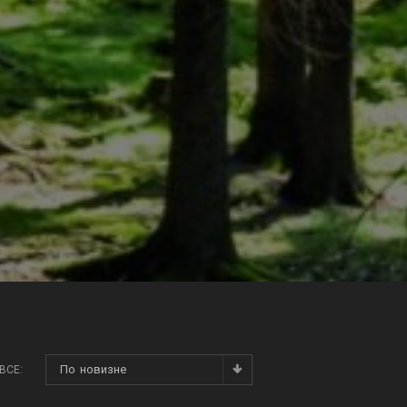
По новизне
ВСЕ: