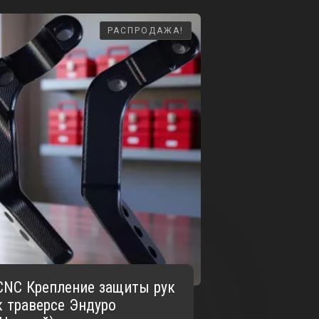
РАСПРОДАЖА!
РАСПРОДАЖА!
CNC Крепление защиты рук
к траверсе Эндуро