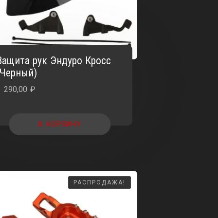
Защита рук Эндуро Кросс
(Черный)
1 290,00
₽
В КОРЗИНУ
РАСПРОДАЖА!
РАСПРОДАЖА!