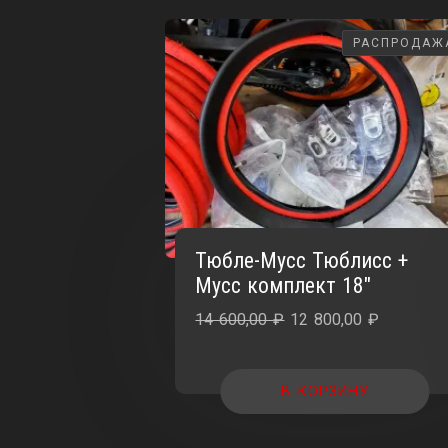
РАСПРОДАЖ
РАСПРОДАЖ
Тюбле-Мусс Тюблисс +
Мусс комплект 18″
Первоначальная
Текущая
14 600,00
₽
12 800,00
₽
цена
цена:
составляла
12
В КОРЗИНУ
14
800,00 ₽.
600,00 ₽.