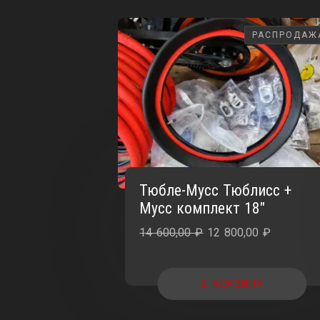
РАСПРОДАЖ
РАСПРОДАЖ
Тюбле-Мусс Тюблисс +
Мусс комплект 18″
Первоначальная
Текущая
14 600,00
₽
12 800,00
₽
цена
цена:
составляла
12
В КОРЗИНУ
14
800,00 ₽.
600,00 ₽.