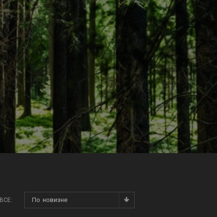
По новизне
ВСЕ: