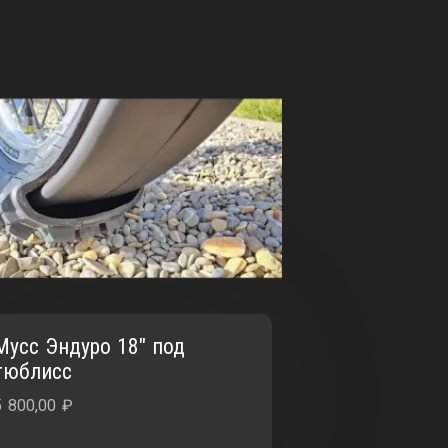
Мусс Эндуро 18″ под
тюблисс
5 800,00
₽