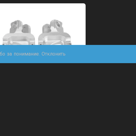
ибо за понимание.
Отклонить
Подножки, пеги эндуро,
алюминий CNC с шипами.
(Серебристый)
1 980,00
₽