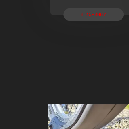
цена
цена:
составляла
12
В КОРЗИНУ
14
800,00 ₽.
600,00 ₽.