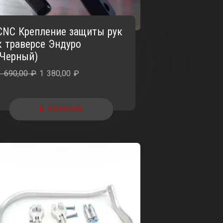
CNC Крепление защиты рук
к траверсе Эндуро
(Черный)
Первоначальная
Текущая
1 690,00
₽
1 380,00
₽
цена
цена:
составляла
1
В КОРЗИНУ
1
380,00 ₽.
690,00 ₽.