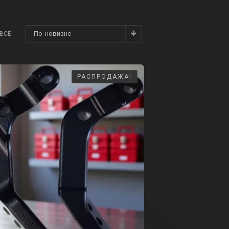
По новизне
ВСЕ:
РАСПРОДАЖА!
РАСПРОДАЖА!