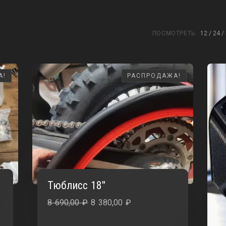
ПОСМОТРЕТЬ:
12
24
А!
А!
РАСПРОДАЖА!
РАСПРОДАЖА!
Тюблисс 18″
Первоначальная
Текущая
8 690,00
₽
8 380,00
₽
цена
цена: