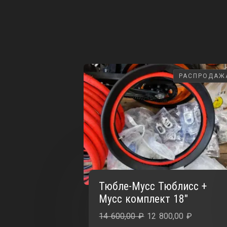
РАСПРОДАЖ
РАСПРОДАЖ
Тюбле-Мусс Тюблисс +
Мусс комплект 18″
Первоначальная
Текущая
14 600,00
₽
12 800,00
₽