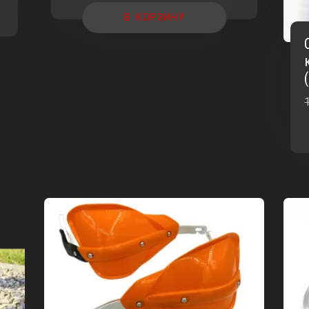
составляла
8
В КОРЗИНУ
8
380,00 ₽.
690,00 ₽.