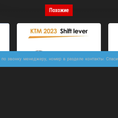
Похожие
 по звонку менеджеру, номер в разделе контакты. Спас
Лапка КПП KTM Husqvarna
GasGas Hengjian Z300S