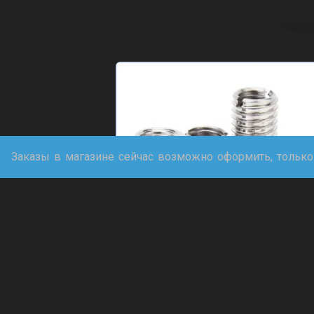
Заказы в магазине сейчас возможно оформить, только
Ввертыши в руль
М16х2*м10х1.5*20мм. Для
защиты, зеркал, грузов.
Нержавейка