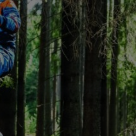
а рук Эндуро Кросс (Ч