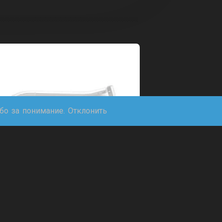
ибо за понимание.
Отклонить
Защита рук Эндуро без
щитков (Серый)