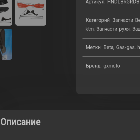
Артикул:
HNDLBRGRDB
Эндуро
Кросс
Категорий:
Запчасти B
(Черный)
ktm
,
Запчасти руля
,
За
Метки:
Beta
,
Gas-gas
,
h
Бренд:
gxmoto
Описание