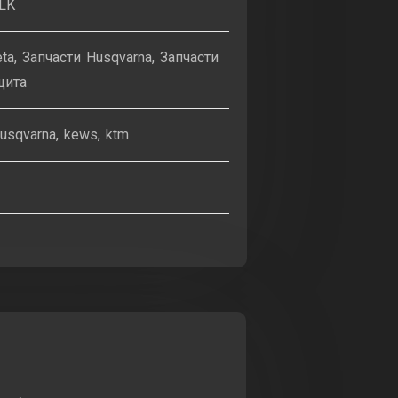
LK
eta
,
Запчасти Husqvarna
,
Запчасти
щита
usqvarna
,
kews
,
ktm